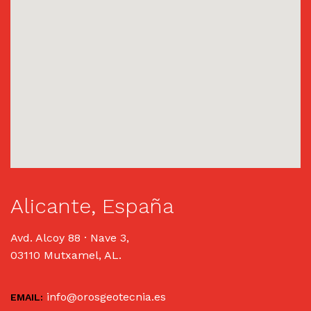
Alicante, España
Avd. Alcoy 88 · Nave 3,
03110 Mutxamel, AL.
info@orosgeotecnia.es
EMAIL: